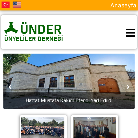
Anasayfa
5 / 5
Hattat Mustafa Râkım Efendi Yâd Edildi